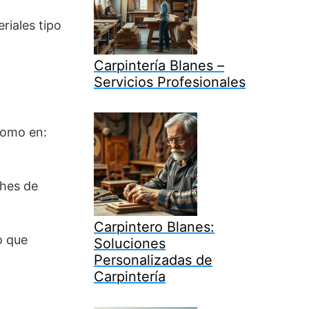
riales tipo
Carpintería Blanes –
Servicios Profesionales
como en:
ches de
Carpintero Blanes:
o que
Soluciones
Personalizadas de
Carpintería